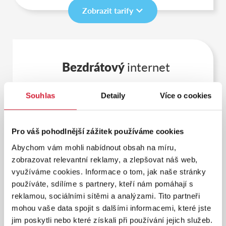
Zobrazit tarify
Bezdrátový
internet
Všudypřítomná
Souhlas
Detaily
Více o cookies
WiFi
Pro váš pohodlnější zážitek používáme cookies
Internetová služba Air využívá
Abychom vám mohli nabídnout obsah na míru,
bezdrátovou technologii, rychle a
zobrazovat relevantní reklamy, a zlepšovat náš web,
snadno se instaluje a zajišťuje největší
internetové pokrytí. Navíc se můžete
využíváme cookies. Informace o tom, jak naše stránky
spolehnout na vysokou rychlost
používáte, sdílíme s partnery, kteří nám pomáhají s
internetu. Pokud u vás není možné
reklamou, sociálními sítěmi a analýzami. Tito partneři
připojení optickým kabelem, pak je
bezdrátové připojení Air ideální
mohou vaše data spojit s dalšími informacemi, které jste
variantou.
jim poskytli nebo které získali při používání jejich služeb.