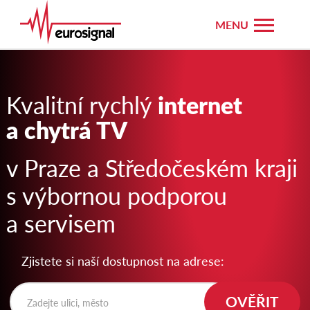
Přejít
k
hlavnímu
obsahu
Eurosignal
Kvalitní rychlý
internet
a chytrá TV
v Praze a Středočeském kraji
s výbornou podporou
a servisem
Zjistete si naší dostupnost na adrese:
Zadejte ulici, město