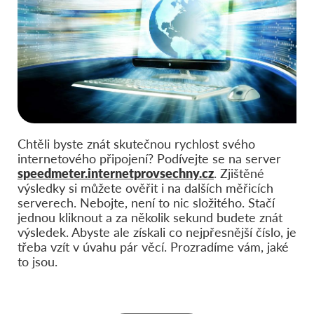
Chtěli byste znát skutečnou rychlost svého
internetového připojení? Podívejte se na server
speedmeter.internetprovsechny.cz
. Zjištěné
výsledky si můžete ověřit i na dalších měřicích
serverech. Nebojte, není to nic složitého. Stačí
jednou kliknout a za několik sekund budete znát
výsledek. Abyste ale získali co nejpřesnější číslo, je
třeba vzít v úvahu pár věcí. Prozradíme vám, jaké
to jsou.